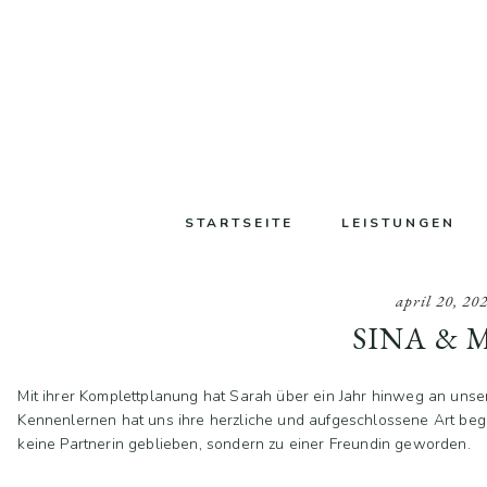
Zum
Zur
Zur
Inhalt
Seitenspalte
Fußzeile
springen
springen
springen
STARTSEITE
LEISTUNGEN
april 20, 20
SINA & 
Mit ihrer Komplettplanung hat Sarah über ein Jahr hinweg an unse
Kennenlernen hat uns ihre herzliche und aufgeschlossene Art bege
keine Partnerin geblieben, sondern zu einer Freundin geworden.