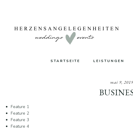
Zum
Zur
Zur
Inhalt
Seitenspalte
Fußzeile
springen
springen
springen
STARTSEITE
LEISTUNGEN
mai 9, 201
BUSINES
Feature 1
Feature 2
Feature 3
Feature 4